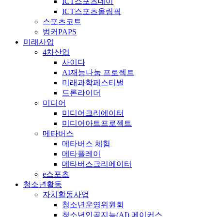
ICT스포츠데이
ICT스포츠올림픽
스포츠코트
벙커PAPS
미래사업
4차산업
사이다
AI재능나눔 프로젝트
미래과학페스티벌
드론라이더
미디어
미디어크리에이터
미디어아트프로젝트
메타버스
메타버스 체험
메타플레이
메타버스크리에이터
e스포츠
청소년활동
자치활동사업
청소년운영위원회
청소년인공지능(AI) 메이커스