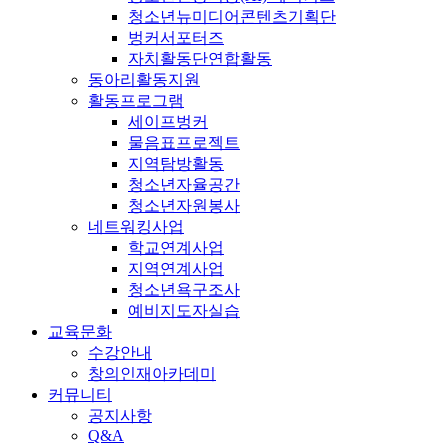
청소년뉴미디어콘텐츠기획단
벙커서포터즈
자치활동단연합활동
동아리활동지원
활동프로그램
세이프벙커
물음표프로젝트
지역탐방활동
청소년자율공간
청소년자원봉사
네트워킹사업
학교연계사업
지역연계사업
청소년욕구조사
예비지도자실습
교육문화
수강안내
창의인재아카데미
커뮤니티
공지사항
Q&A