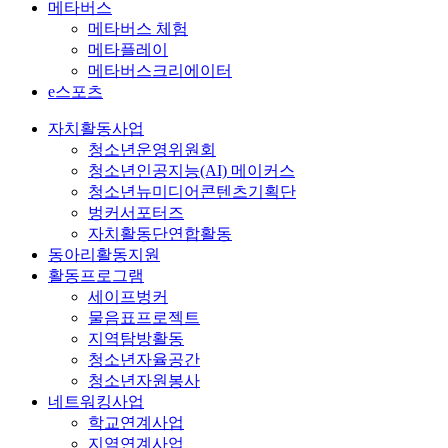
메타버스
메타버스 체험
메타플레이
메타버스크리에이터
e스포츠
자치활동사업
청소년운영위원회
청소년인공지능(AI) 메이커스
청소년뉴미디어콘텐츠기획단
벙커서포터즈
자치활동단연합활동
동아리활동지원
활동프로그램
세이프벙커
물음표프로젝트
지역탐방활동
청소년자율공간
청소년자원봉사
네트워킹사업
학교연계사업
지역연계사업