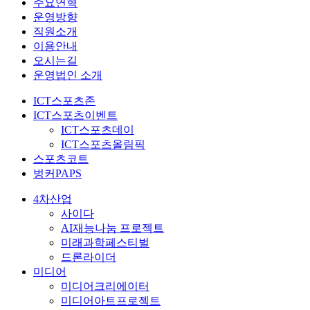
주요연혁
운영방향
직원소개
이용안내
오시는길
운영법인 소개
ICT스포츠존
ICT스포츠이벤트
ICT스포츠데이
ICT스포츠올림픽
스포츠코트
벙커PAPS
4차산업
사이다
AI재능나눔 프로젝트
미래과학페스티벌
드론라이더
미디어
미디어크리에이터
미디어아트프로젝트