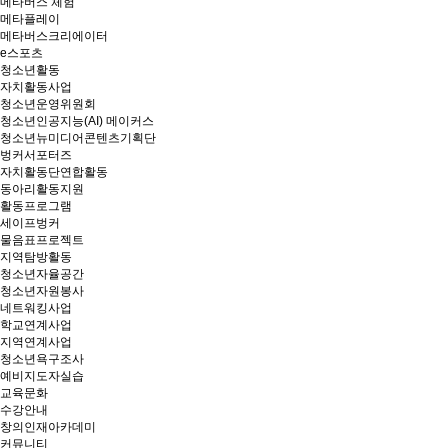
메타버스 체험
메타플레이
메타버스크리에이터
e스포츠
청소년활동
자치활동사업
청소년운영위원회
청소년인공지능(AI) 메이커스
청소년뉴미디어콘텐츠기획단
벙커서포터즈
자치활동단연합활동
동아리활동지원
활동프로그램
세이프벙커
물음표프로젝트
지역탐방활동
청소년자율공간
청소년자원봉사
네트워킹사업
학교연계사업
지역연계사업
청소년욕구조사
예비지도자실습
교육문화
수강안내
창의인재아카데미
커뮤니티