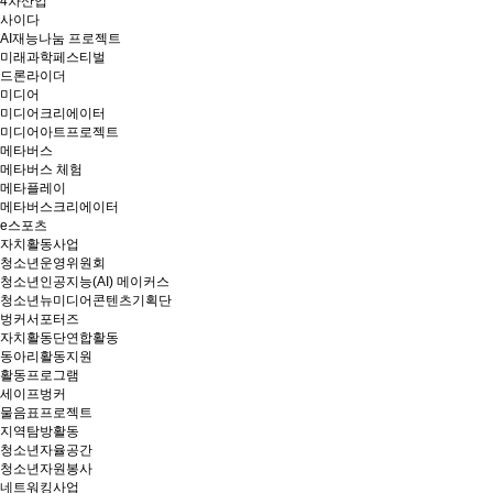
4차산업
사이다
AI재능나눔 프로젝트
미래과학페스티벌
드론라이더
미디어
미디어크리에이터
미디어아트프로젝트
메타버스
메타버스 체험
메타플레이
메타버스크리에이터
e스포츠
자치활동사업
청소년운영위원회
청소년인공지능(AI) 메이커스
청소년뉴미디어콘텐츠기획단
벙커서포터즈
자치활동단연합활동
동아리활동지원
활동프로그램
세이프벙커
물음표프로젝트
지역탐방활동
청소년자율공간
청소년자원봉사
네트워킹사업