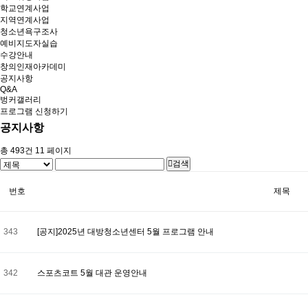
학교연계사업
지역연계사업
청소년욕구조사
예비지도자실습
수강안내
창의인재아카데미
공지사항
Q&A
벙커갤러리
프로그램 신청하기
공지사항
총
493
건
11 페이지
검색
번호
제목
343
[공지]2025년 대방청소년센터 5월 프로그램 안내
342
스포츠코트 5월 대관 운영안내