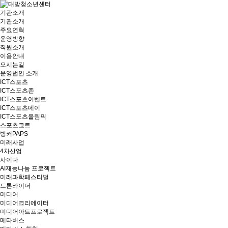
기관소개
기관소개
주요연혁
운영방향
직원소개
이용안내
오시는길
운영법인 소개
ICT스포츠
ICT스포츠존
ICT스포츠이벤트
ICT스포츠데이
ICT스포츠올림픽
스포츠코트
벙커PAPS
미래사업
4차산업
사이다
AI재능나눔 프로젝트
미래과학페스티벌
드론라이더
미디어
미디어크리에이터
미디어아트프로젝트
메타버스