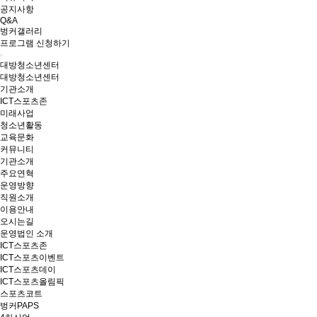
공지사항
Q&A
벙커갤러리
프로그램 신청하기
대방청소년센터
대방청소년센터
기관소개
ICT스포츠존
미래사업
청소년활동
교육문화
커뮤니티
기관소개
주요연혁
운영방향
직원소개
이용안내
오시는길
운영법인 소개
ICT스포츠존
ICT스포츠이벤트
ICT스포츠데이
ICT스포츠올림픽
스포츠코트
벙커PAPS