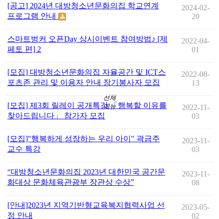
[공고] 2024년 대방청소년문화의집 학교연계
2024-02-
프로그램 안내
20
스마트벙커 오픈Day 상시이벤트 참여방법♪ [제
2022-04-
페토 편] 2
01
[모집] 대방청소년문화의집 자율공간 및 ICT스
2022-08-
포츠존 관리 및 이용자 안내 장기봉사자 모집
13
전체
[모집] 제3회 릴레이 공개특강 「행복할 이유를
메뉴
2022-11-
찾아드립니다」 참가자 모집
03
[모집]"행복하게 성장하는 우리 아이" 곽금주
2023-11-
교수 특강
03
“대방청소년문화의집 2023년 대한민국 공간문
2023-11-
화대상 문화체육관광부 장관상 수상”
08
[안내]2023년 지역기반형교육복지협력사업 선
2023-05-
정 안내
02