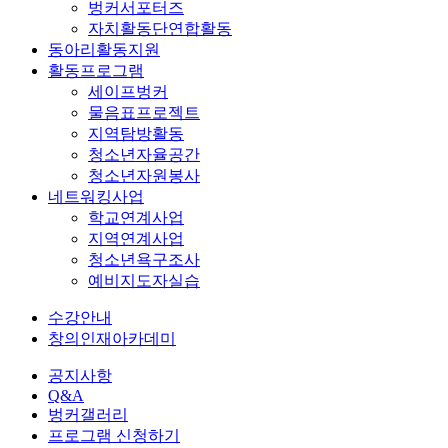
벙커서포터즈
자치활동단연합활동
동아리활동지원
활동프로그램
세이프벙커
물음표프로젝트
지역탐방활동
청소년자율공간
청소년자원봉사
네트워킹사업
학교연계사업
지역연계사업
청소년욕구조사
예비지도자실습
수강안내
창의인재아카데미
공지사항
Q&A
벙커갤러리
프로그램 신청하기