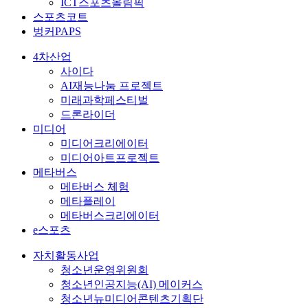
ICT스포츠올림픽
스포츠코트
벙커PAPS
4차산업
사이다
AI재능나눔 프로젝트
미래과학페스티벌
드론라이더
미디어
미디어크리에이터
미디어아트프로젝트
메타버스
메타버스 체험
메타플레이
메타버스크리에이터
e스포츠
자치활동사업
청소년운영위원회
청소년인공지능(AI) 메이커스
청소년뉴미디어콘텐츠기획단