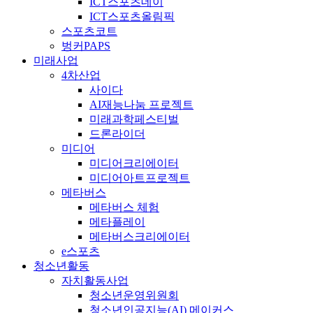
ICT스포츠데이
ICT스포츠올림픽
스포츠코트
벙커PAPS
미래사업
4차산업
사이다
AI재능나눔 프로젝트
미래과학페스티벌
드론라이더
미디어
미디어크리에이터
미디어아트프로젝트
메타버스
메타버스 체험
메타플레이
메타버스크리에이터
e스포츠
청소년활동
자치활동사업
청소년운영위원회
청소년인공지능(AI) 메이커스