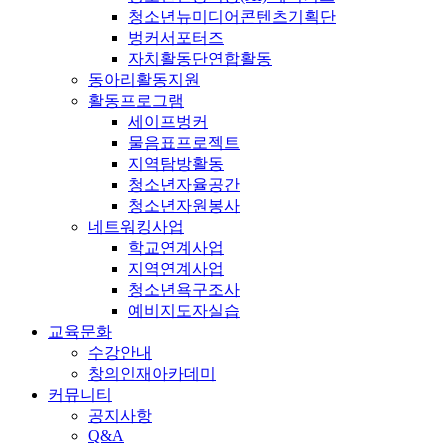
청소년뉴미디어콘텐츠기획단
벙커서포터즈
자치활동단연합활동
동아리활동지원
활동프로그램
세이프벙커
물음표프로젝트
지역탐방활동
청소년자율공간
청소년자원봉사
네트워킹사업
학교연계사업
지역연계사업
청소년욕구조사
예비지도자실습
교육문화
수강안내
창의인재아카데미
커뮤니티
공지사항
Q&A