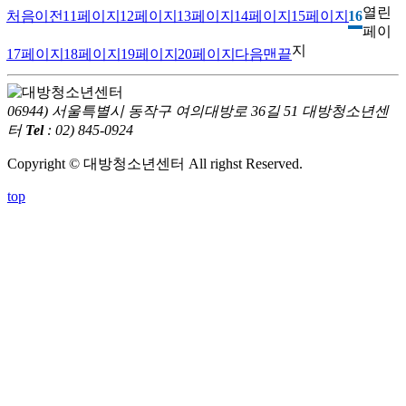
열린
처음
이전
11
페이지
12
페이지
13
페이지
14
페이지
15
페이지
16
페이
지
17
페이지
18
페이지
19
페이지
20
페이지
다음
맨끝
06944) 서울특별시 동작구 여의대방로 36길 51 대방청소년센
터
Tel
: 02) 845-0924
Copyright © 대방청소년센터 All righst Reserved.
top