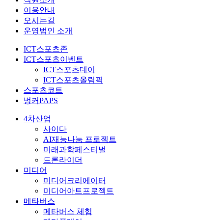
이용안내
오시는길
운영법인 소개
ICT스포츠존
ICT스포츠이벤트
ICT스포츠데이
ICT스포츠올림픽
스포츠코트
벙커PAPS
4차산업
사이다
AI재능나눔 프로젝트
미래과학페스티벌
드론라이더
미디어
미디어크리에이터
미디어아트프로젝트
메타버스
메타버스 체험