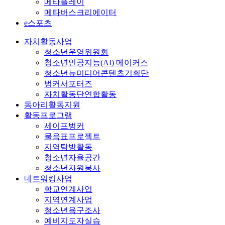
메타플레이
메타버스크리에이터
e스포츠
자치활동사업
청소년운영위원회
청소년인공지능(AI) 메이커스
청소년뉴미디어콘텐츠기획단
벙커서포터즈
자치활동단연합활동
동아리활동지원
활동프로그램
세이프벙커
물음표프로젝트
지역탐방활동
청소년자율공간
청소년자원봉사
네트워킹사업
학교연계사업
지역연계사업
청소년욕구조사
예비지도자실습