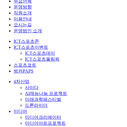
주요연혁
운영방향
직원소개
이용안내
오시는길
운영법인 소개
ICT스포츠존
ICT스포츠이벤트
ICT스포츠데이
ICT스포츠올림픽
스포츠코트
벙커PAPS
4차산업
사이다
AI재능나눔 프로젝트
미래과학페스티벌
드론라이더
미디어
미디어크리에이터
미디어아트프로젝트