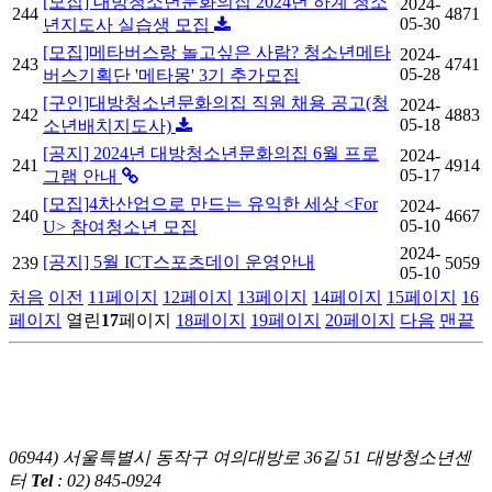
[모집] 대방청소년문화의집 2024년 하계 청소
2024-
244
4871
05-30
년지도사 실습생 모집
[모집]메타버스랑 놀고싶은 사람? 청소년메타
2024-
243
4741
05-28
버스기획단 '메타몽' 3기 추가모집
[구인]대방청소년문화의집 직원 채용 공고(청
2024-
242
4883
05-18
소년배치지도사)
[공지] 2024년 대방청소년문화의집 6월 프로
2024-
241
4914
05-17
그램 안내
[모집]4차산업으로 만드는 유익한 세상 <For
2024-
240
4667
05-10
U> 참여청소년 모집
2024-
[공지] 5월 ICT스포츠데이 운영안내
239
5059
05-10
처음
이전
11
페이지
12
페이지
13
페이지
14
페이지
15
페이지
16
페이지
열린
17
페이지
18
페이지
19
페이지
20
페이지
다음
맨끝
06944) 서울특별시 동작구 여의대방로 36길 51 대방청소년센
터
Tel
: 02) 845-0924