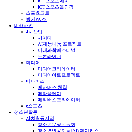
ICT스포츠데이
ICT스포츠올림픽
스포츠코트
벙커PAPS
미래사업
4차산업
사이다
AI재능나눔 프로젝트
미래과학페스티벌
드론라이더
미디어
미디어크리에이터
미디어아트프로젝트
메타버스
메타버스 체험
메타플레이
메타버스크리에이터
e스포츠
청소년활동
자치활동사업
청소년운영위원회
청소년인공지능(AI) 메이커스