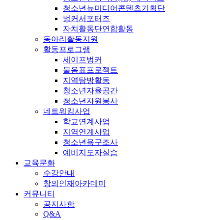
청소년뉴미디어콘텐츠기획단
벙커서포터즈
자치활동단연합활동
동아리활동지원
활동프로그램
세이프벙커
물음표프로젝트
지역탐방활동
청소년자율공간
청소년자원봉사
네트워킹사업
학교연계사업
지역연계사업
청소년욕구조사
예비지도자실습
교육문화
수강안내
창의인재아카데미
커뮤니티
공지사항
Q&A