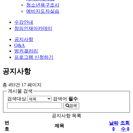
청소년욕구조사
예비지도자실습
수강안내
창의인재아카데미
공지사항
Q&A
벙커갤러리
프로그램 신청하기
공지사항
총
493
건
17 페이지
게시물 검색
검색대상
검색어
필수
검색
공지사항 목록
번
조회
날짜
제목
호
수