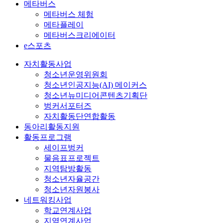
메타버스
메타버스 체험
메타플레이
메타버스크리에이터
e스포츠
자치활동사업
청소년운영위원회
청소년인공지능(AI) 메이커스
청소년뉴미디어콘텐츠기획단
벙커서포터즈
자치활동단연합활동
동아리활동지원
활동프로그램
세이프벙커
물음표프로젝트
지역탐방활동
청소년자율공간
청소년자원봉사
네트워킹사업
학교연계사업
지역연계사업