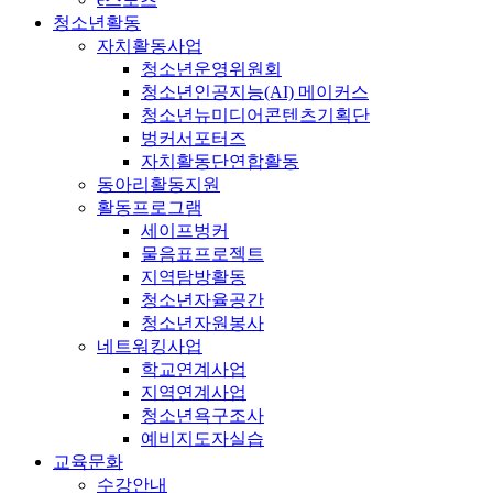
청소년활동
자치활동사업
청소년운영위원회
청소년인공지능(AI) 메이커스
청소년뉴미디어콘텐츠기획단
벙커서포터즈
자치활동단연합활동
동아리활동지원
활동프로그램
세이프벙커
물음표프로젝트
지역탐방활동
청소년자율공간
청소년자원봉사
네트워킹사업
학교연계사업
지역연계사업
청소년욕구조사
예비지도자실습
교육문화
수강안내