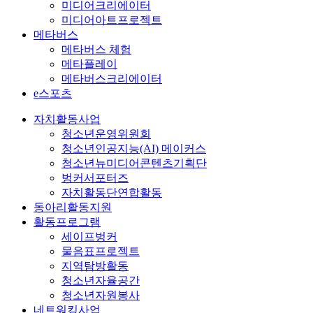
미디어크리에이터
미디어아트프로젝트
메타버스
메타버스 체험
메타플레이
메타버스크리에이터
e스포츠
자치활동사업
청소년운영위원회
청소년인공지능(AI) 메이커스
청소년뉴미디어콘텐츠기획단
벙커서포터즈
자치활동단연합활동
동아리활동지원
활동프로그램
세이프벙커
물음표프로젝트
지역탐방활동
청소년자율공간
청소년자원봉사
네트워킹사업