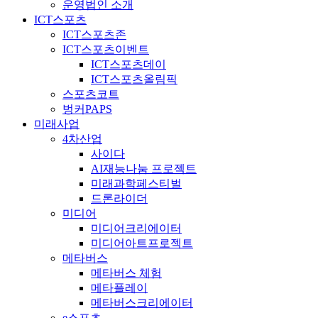
운영법인 소개
ICT스포츠
ICT스포츠존
ICT스포츠이벤트
ICT스포츠데이
ICT스포츠올림픽
스포츠코트
벙커PAPS
미래사업
4차산업
사이다
AI재능나눔 프로젝트
미래과학페스티벌
드론라이더
미디어
미디어크리에이터
미디어아트프로젝트
메타버스
메타버스 체험
메타플레이
메타버스크리에이터
e스포츠