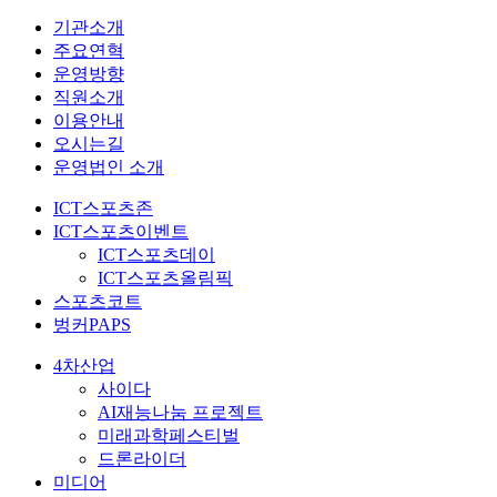
기관소개
주요연혁
운영방향
직원소개
이용안내
오시는길
운영법인 소개
ICT스포츠존
ICT스포츠이벤트
ICT스포츠데이
ICT스포츠올림픽
스포츠코트
벙커PAPS
4차산업
사이다
AI재능나눔 프로젝트
미래과학페스티벌
드론라이더
미디어