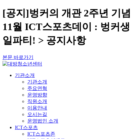
[공지]벙커의 개관 2주년 기념
11월 ICT스포츠데이 : 벙커생
일파티! > 공지사항
본문 바로가기
기관소개
기관소개
주요연혁
운영방향
직원소개
이용안내
오시는길
운영법인 소개
ICT스포츠
ICT스포츠존