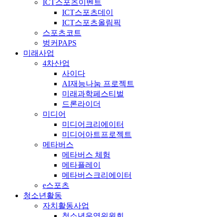
ICT스포츠이벤트
ICT스포츠데이
ICT스포츠올림픽
스포츠코트
벙커PAPS
미래사업
4차산업
사이다
AI재능나눔 프로젝트
미래과학페스티벌
드론라이더
미디어
미디어크리에이터
미디어아트프로젝트
메타버스
메타버스 체험
메타플레이
메타버스크리에이터
e스포츠
청소년활동
자치활동사업
청소년운영위원회