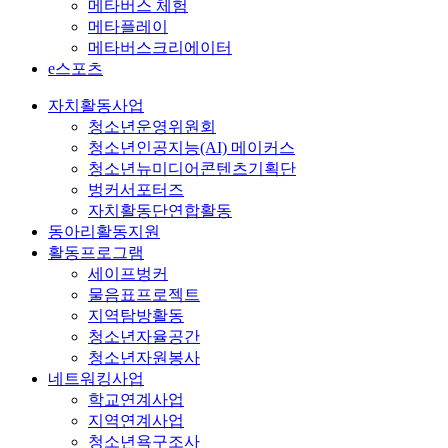
메타버스 체험
메타플레이
메타버스크리에이터
e스포츠
자치활동사업
청소년운영위원회
청소년인공지능(AI) 메이커스
청소년뉴미디어콘텐츠기획단
벙커서포터즈
자치활동단연합활동
동아리활동지원
활동프로그램
세이프벙커
물음표프로젝트
지역탐방활동
청소년자율공간
청소년자원봉사
네트워킹사업
학교연계사업
지역연계사업
청소년욕구조사