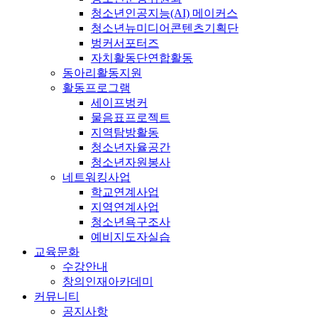
청소년인공지능(AI) 메이커스
청소년뉴미디어콘텐츠기획단
벙커서포터즈
자치활동단연합활동
동아리활동지원
활동프로그램
세이프벙커
물음표프로젝트
지역탐방활동
청소년자율공간
청소년자원봉사
네트워킹사업
학교연계사업
지역연계사업
청소년욕구조사
예비지도자실습
교육문화
수강안내
창의인재아카데미
커뮤니티
공지사항