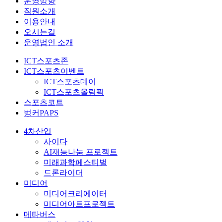
운영방향
직원소개
이용안내
오시는길
운영법인 소개
ICT스포츠존
ICT스포츠이벤트
ICT스포츠데이
ICT스포츠올림픽
스포츠코트
벙커PAPS
4차산업
사이다
AI재능나눔 프로젝트
미래과학페스티벌
드론라이더
미디어
미디어크리에이터
미디어아트프로젝트
메타버스