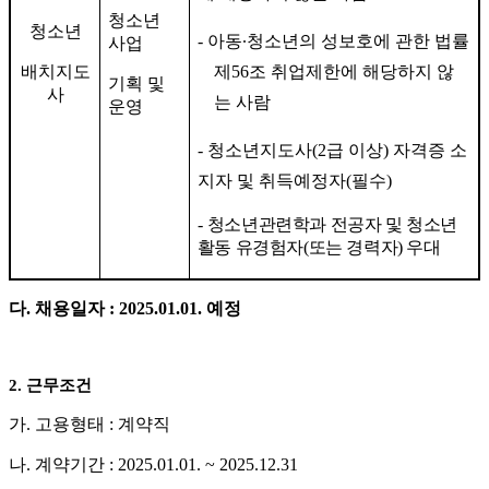
청소년
청소년
-
아동
∙
청소년의 성보호에 관한 법률
사업
배치지도
제
56
조 취업제한에 해당하지 않
기획 및
사
는 사람
운영
-
청소년지도사
(2
급 이상
)
자격증 소
지자 및 취득예정자
(
필수
)
-
청소년관련학과 전공자 및 청소년
활동 유경험자
(
또는 경력자
)
우대
다
.
채용일자
: 2025.01.01.
예정
2.
근무조건
가
.
고용형태
:
계약직
나
.
계약기간
: 2025.01.01. ~ 2025.12.31