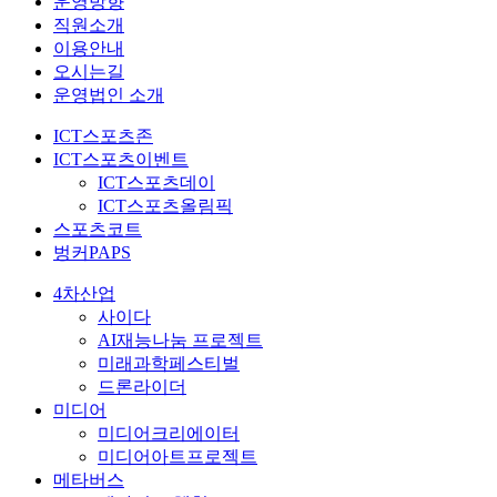
운영방향
직원소개
이용안내
오시는길
운영법인 소개
ICT스포츠존
ICT스포츠이벤트
ICT스포츠데이
ICT스포츠올림픽
스포츠코트
벙커PAPS
4차산업
사이다
AI재능나눔 프로젝트
미래과학페스티벌
드론라이더
미디어
미디어크리에이터
미디어아트프로젝트
메타버스