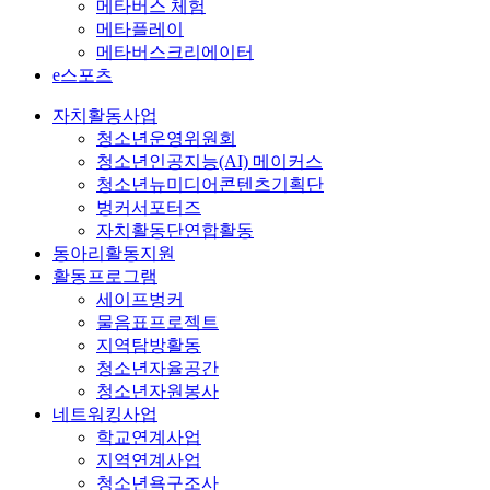
메타버스 체험
메타플레이
메타버스크리에이터
e스포츠
자치활동사업
청소년운영위원회
청소년인공지능(AI) 메이커스
청소년뉴미디어콘텐츠기획단
벙커서포터즈
자치활동단연합활동
동아리활동지원
활동프로그램
세이프벙커
물음표프로젝트
지역탐방활동
청소년자율공간
청소년자원봉사
네트워킹사업
학교연계사업
지역연계사업
청소년욕구조사