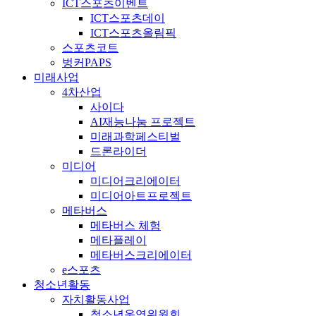
ICT스포츠이벤트
ICT스포츠데이
ICT스포츠올림픽
스포츠코트
벙커PAPS
미래사업
4차산업
사이다
AI재능나눔 프로젝트
미래과학페스티벌
드론라이더
미디어
미디어크리에이터
미디어아트프로젝트
메타버스
메타버스 체험
메타플레이
메타버스크리에이터
e스포츠
청소년활동
자치활동사업
청소년운영위원회