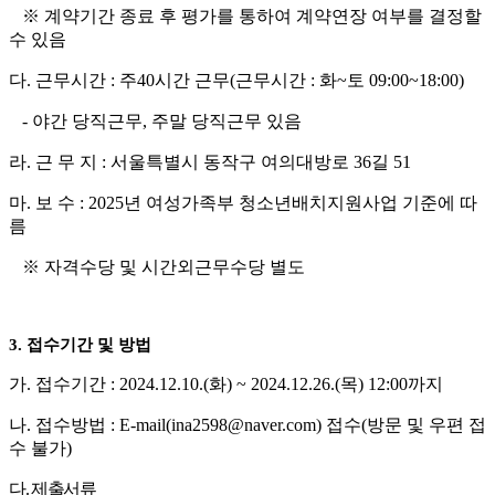
※
계약기간 종료 후 평가를 통하여 계약연장 여부를 결정할
수 있음
다
.
근무시간
:
주
40
시간 근무
(
근무시간
:
화
~
토
09:00~18:00)
-
야간 당직근무
,
주말 당직근무 있음
라
.
근 무 지
:
서울특별시 동작구 여의대방로
36
길
51
마
.
보 수
: 2025
년 여성가족부 청소년배치지원사업 기준에 따
름
※
자격수당 및 시간외근무수당 별도
3.
접수기간 및 방법
가
.
접수기간
: 2024.12.10.(
화
) ~ 2024.12.26.(목
) 12:00
까지
나
.
접수방법
: E-mail(ina2598@naver.com)
접수
(
방문 및 우편 접
수 불가
)
다
.
제출서류