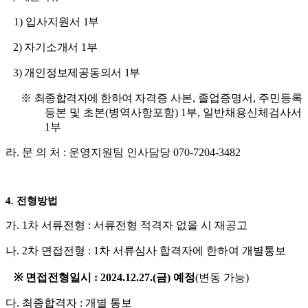
1)
입사지원서
1
부
2)
자기소개서
1
부
3)
개인정보제공동의서
1
부
※
최종합격자에 한하여
자격증 사본
,
졸업증명서
,
주민등록
등본 및 초본
(
병역사항포함
) 1
부
,
일반채용신체검사서
1
부
라
.
문 의 처
:
운영지원팀 인사담당
070-7204-3482
4.
전형방법
가
. 1
차 서류전형
:
서류전형 적격자 없을 시 재공고
나
. 2
차 면접전형
: 1
차 서류심사 합격자에 한하여 개별통보
※
면접전형일시
: 2024.12.27.(
금
)
예정
(
변동 가능
)
다
.
최종합격자
:
개별 통보