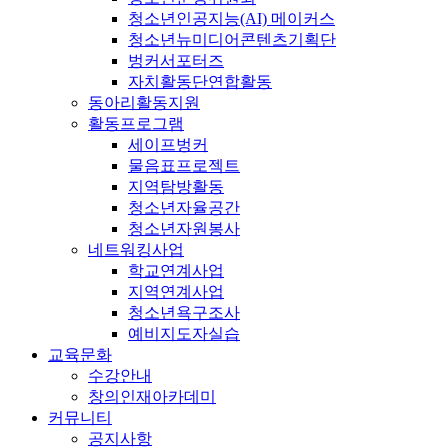
청소년인공지능(AI) 메이커스
청소년뉴미디어콘텐츠기획단
벙커서포터즈
자치활동단연합활동
동아리활동지원
활동프로그램
세이프벙커
물음표프로젝트
지역탐방활동
청소년자율공간
청소년자원봉사
네트워킹사업
학교연계사업
지역연계사업
청소년욕구조사
예비지도자실습
교육문화
수강안내
창의인재아카데미
커뮤니티
공지사항