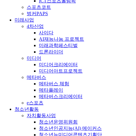
ICT스포츠올림픽
스포츠코트
벙커PAPS
미래사업
4차산업
사이다
AI재능나눔 프로젝트
미래과학페스티벌
드론라이더
미디어
미디어크리에이터
미디어아트프로젝트
메타버스
메타버스 체험
메타플레이
메타버스크리에이터
e스포츠
청소년활동
자치활동사업
청소년운영위원회
청소년인공지능(AI) 메이커스
청소년뉴미디어콘텐츠기획단