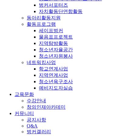
벙커서포터즈
자치활동단연합활동
동아리활동지원
활동프로그램
세이프벙커
물음표프로젝트
지역탐방활동
청소년자율공간
청소년자원봉사
네트워킹사업
학교연계사업
지역연계사업
청소년욕구조사
예비지도자실습
교육문화
수강안내
창의인재아카데미
커뮤니티
공지사항
Q&A
벙커갤러리