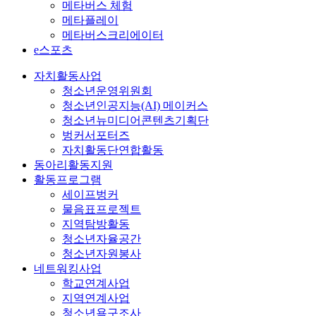
메타버스 체험
메타플레이
메타버스크리에이터
e스포츠
자치활동사업
청소년운영위원회
청소년인공지능(AI) 메이커스
청소년뉴미디어콘텐츠기획단
벙커서포터즈
자치활동단연합활동
동아리활동지원
활동프로그램
세이프벙커
물음표프로젝트
지역탐방활동
청소년자율공간
청소년자원봉사
네트워킹사업
학교연계사업
지역연계사업
청소년욕구조사