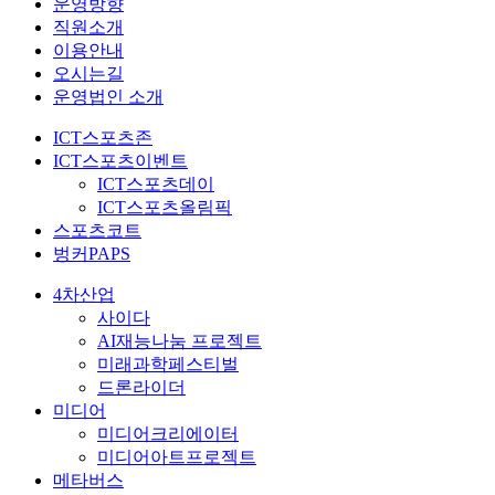
운영방향
직원소개
이용안내
오시는길
운영법인 소개
ICT스포츠존
ICT스포츠이벤트
ICT스포츠데이
ICT스포츠올림픽
스포츠코트
벙커PAPS
4차산업
사이다
AI재능나눔 프로젝트
미래과학페스티벌
드론라이더
미디어
미디어크리에이터
미디어아트프로젝트
메타버스