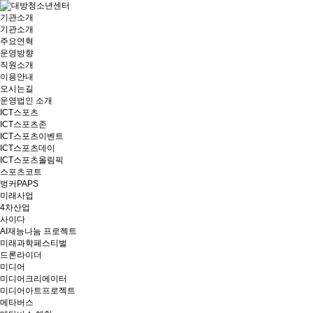
기관소개
기관소개
주요연혁
운영방향
직원소개
이용안내
오시는길
운영법인 소개
ICT스포츠
ICT스포츠존
ICT스포츠이벤트
ICT스포츠데이
ICT스포츠올림픽
스포츠코트
벙커PAPS
미래사업
4차산업
사이다
AI재능나눔 프로젝트
미래과학페스티벌
드론라이더
미디어
미디어크리에이터
미디어아트프로젝트
메타버스