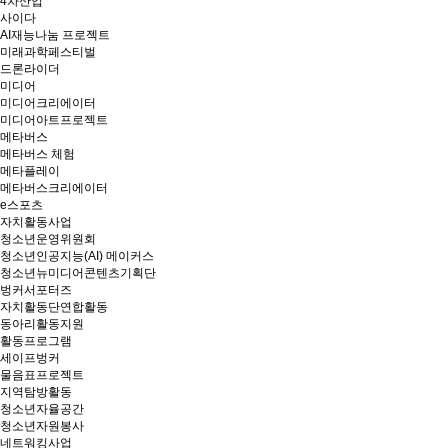
4차산업
사이다
AI재능나눔 프로젝트
미래과학페스티벌
드론라이더
미디어
미디어크리에이터
미디어아트프로젝트
메타버스
메타버스 체험
메타플레이
메타버스크리에이터
e스포츠
자치활동사업
청소년운영위원회
청소년인공지능(AI) 메이커스
청소년뉴미디어콘텐츠기획단
벙커서포터즈
자치활동단연합활동
동아리활동지원
활동프로그램
세이프벙커
물음표프로젝트
지역탐방활동
청소년자율공간
청소년자원봉사
네트워킹사업