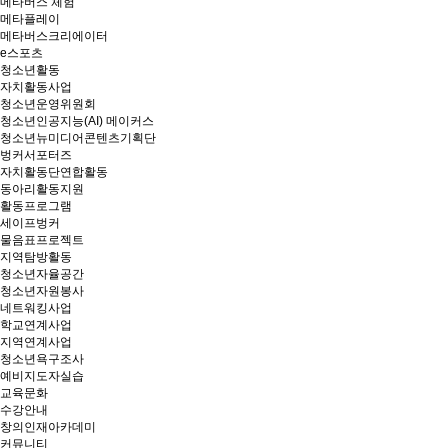
메타버스 체험
메타플레이
메타버스크리에이터
e스포츠
청소년활동
자치활동사업
청소년운영위원회
청소년인공지능(AI) 메이커스
청소년뉴미디어콘텐츠기획단
벙커서포터즈
자치활동단연합활동
동아리활동지원
활동프로그램
세이프벙커
물음표프로젝트
지역탐방활동
청소년자율공간
청소년자원봉사
네트워킹사업
학교연계사업
지역연계사업
청소년욕구조사
예비지도자실습
교육문화
수강안내
창의인재아카데미
커뮤니티