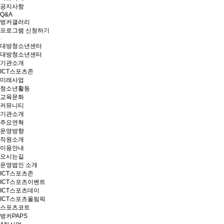
공지사항
Q&A
벙커갤러리
프로그램 신청하기
대방청소년센터
대방청소년센터
기관소개
ICT스포츠존
미래사업
청소년활동
교육문화
커뮤니티
기관소개
주요연혁
운영방향
직원소개
이용안내
오시는길
운영법인 소개
ICT스포츠존
ICT스포츠이벤트
ICT스포츠데이
ICT스포츠올림픽
스포츠코트
벙커PAPS