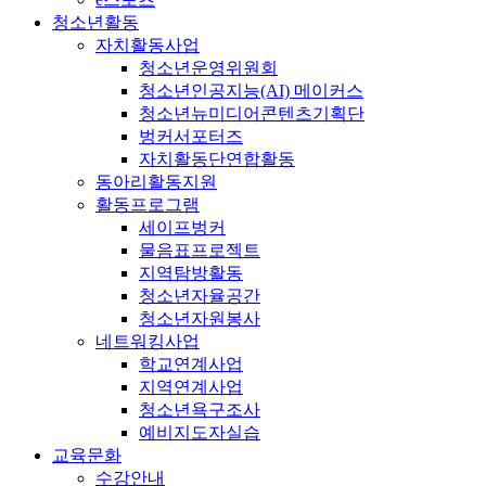
청소년활동
자치활동사업
청소년운영위원회
청소년인공지능(AI) 메이커스
청소년뉴미디어콘텐츠기획단
벙커서포터즈
자치활동단연합활동
동아리활동지원
활동프로그램
세이프벙커
물음표프로젝트
지역탐방활동
청소년자율공간
청소년자원봉사
네트워킹사업
학교연계사업
지역연계사업
청소년욕구조사
예비지도자실습
교육문화
수강안내