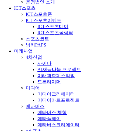
운영법인 소개
ICT스포츠
ICT스포츠존
ICT스포츠이벤트
ICT스포츠데이
ICT스포츠올림픽
스포츠코트
벙커PAPS
미래사업
4차산업
사이다
AI재능나눔 프로젝트
미래과학페스티벌
드론라이더
미디어
미디어크리에이터
미디어아트프로젝트
메타버스
메타버스 체험
메타플레이
메타버스크리에이터
e스포츠