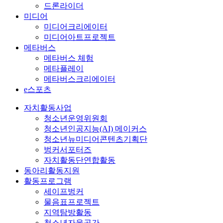
드론라이더
미디어
미디어크리에이터
미디어아트프로젝트
메타버스
메타버스 체험
메타플레이
메타버스크리에이터
e스포츠
자치활동사업
청소년운영위원회
청소년인공지능(AI) 메이커스
청소년뉴미디어콘텐츠기획단
벙커서포터즈
자치활동단연합활동
동아리활동지원
활동프로그램
세이프벙커
물음표프로젝트
지역탐방활동
청소년자율공간