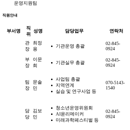
운영지원팀
직원안내
직
부서명
성명
담당업무
연락처
위
관
최정
02-845-
기관운영 총괄
0924
장
용
부
이문
02-845-
기관실무 총괄
0924
장
희
사업팀 총괄
팀
문솔
070-5143-
지역연계
1540
장
민
실습 및 연구사업 등
청소년운영위원회
담
김보
02-845-
AI윤리메이커
0924
당
민
미래과학페스티벌 등