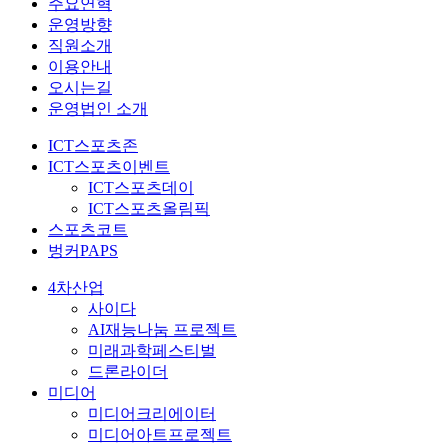
주요연혁
운영방향
직원소개
이용안내
오시는길
운영법인 소개
ICT스포츠존
ICT스포츠이벤트
ICT스포츠데이
ICT스포츠올림픽
스포츠코트
벙커PAPS
4차산업
사이다
AI재능나눔 프로젝트
미래과학페스티벌
드론라이더
미디어
미디어크리에이터
미디어아트프로젝트