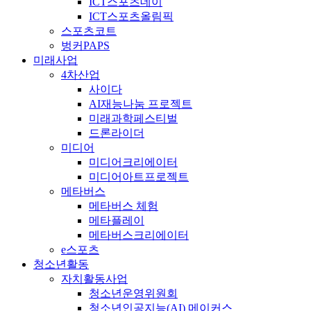
ICT스포츠데이
ICT스포츠올림픽
스포츠코트
벙커PAPS
미래사업
4차산업
사이다
AI재능나눔 프로젝트
미래과학페스티벌
드론라이더
미디어
미디어크리에이터
미디어아트프로젝트
메타버스
메타버스 체험
메타플레이
메타버스크리에이터
e스포츠
청소년활동
자치활동사업
청소년운영위원회
청소년인공지능(AI) 메이커스