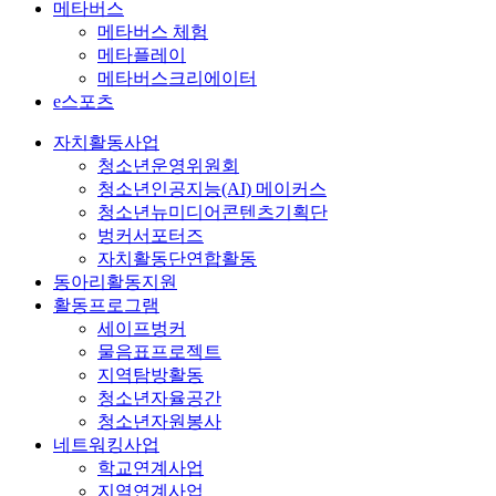
메타버스
메타버스 체험
메타플레이
메타버스크리에이터
e스포츠
자치활동사업
청소년운영위원회
청소년인공지능(AI) 메이커스
청소년뉴미디어콘텐츠기획단
벙커서포터즈
자치활동단연합활동
동아리활동지원
활동프로그램
세이프벙커
물음표프로젝트
지역탐방활동
청소년자율공간
청소년자원봉사
네트워킹사업
학교연계사업
지역연계사업