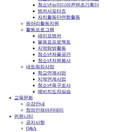
청소년뉴미디어콘텐츠기획단
벙커서포터즈
자치활동단연합활동
동아리활동지원
활동프로그램
세이프벙커
물음표프로젝트
지역탐방활동
청소년자율공간
청소년자원봉사
네트워킹사업
학교연계사업
지역연계사업
청소년욕구조사
예비지도자실습
교육문화
수강안내
창의인재아카데미
커뮤니티
공지사항
Q&A