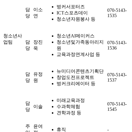
벙커서포터즈
담
이소
070-5143-
ICT스포츠데이
1535
당
연
청소년자원봉사 등
청소년사
청소년AI메이커스
업팀
담
장진
청소년및가족동아리지
070-5143-
1536
당
욱
원
교육과정연계사업 등
뉴미디어콘텐츠기획단
담
유정
070-5143-
창업도전프로젝트
1537
당
원
벙커크리에이터 등
미래교육과정
담
070-5143-
이솔
수과학체험
1545
당
견학과정 등
주
윤여
휴직
-