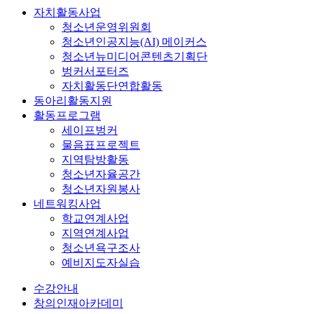
자치활동사업
청소년운영위원회
청소년인공지능(AI) 메이커스
청소년뉴미디어콘텐츠기획단
벙커서포터즈
자치활동단연합활동
동아리활동지원
활동프로그램
세이프벙커
물음표프로젝트
지역탐방활동
청소년자율공간
청소년자원봉사
네트워킹사업
학교연계사업
지역연계사업
청소년욕구조사
예비지도자실습
수강안내
창의인재아카데미