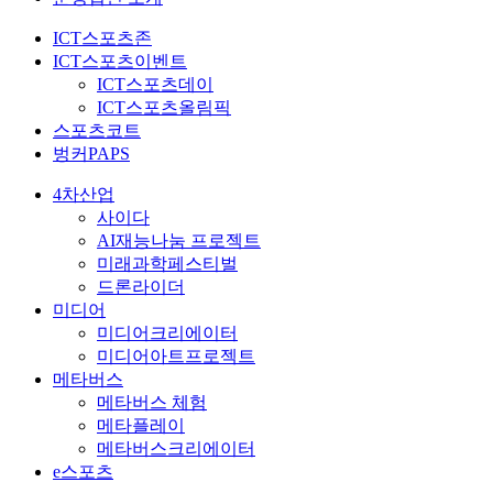
ICT스포츠존
ICT스포츠이벤트
ICT스포츠데이
ICT스포츠올림픽
스포츠코트
벙커PAPS
4차산업
사이다
AI재능나눔 프로젝트
미래과학페스티벌
드론라이더
미디어
미디어크리에이터
미디어아트프로젝트
메타버스
메타버스 체험
메타플레이
메타버스크리에이터
e스포츠