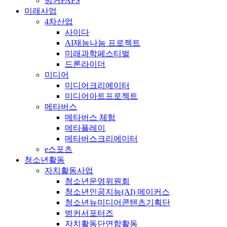
벙커PAPS
미래사업
4차산업
사이다
AI재능나눔 프로젝트
미래과학페스티벌
드론라이더
미디어
미디어크리에이터
미디어아트프로젝트
메타버스
메타버스 체험
메타플레이
메타버스크리에이터
e스포츠
청소년활동
자치활동사업
청소년운영위원회
청소년인공지능(AI) 메이커스
청소년뉴미디어콘텐츠기획단
벙커서포터즈
자치활동단연합활동