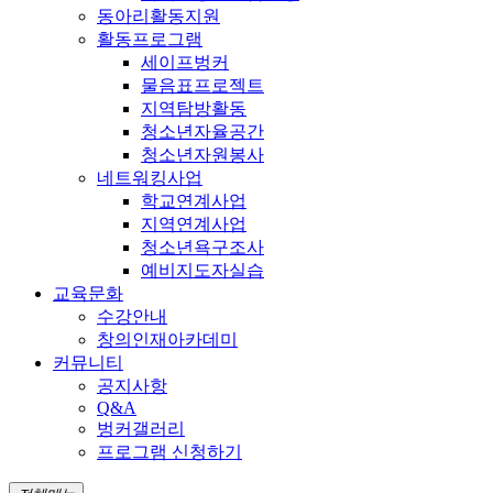
동아리활동지원
활동프로그램
세이프벙커
물음표프로젝트
지역탐방활동
청소년자율공간
청소년자원봉사
네트워킹사업
학교연계사업
지역연계사업
청소년욕구조사
예비지도자실습
교육문화
수강안내
창의인재아카데미
커뮤니티
공지사항
Q&A
벙커갤러리
프로그램 신청하기