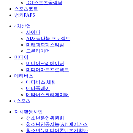
ICT스포츠올림픽
스포츠코트
벙커PAPS
4차산업
사이다
AI재능나눔 프로젝트
미래과학페스티벌
드론라이더
미디어
미디어크리에이터
미디어아트프로젝트
메타버스
메타버스 체험
메타플레이
메타버스크리에이터
e스포츠
자치활동사업
청소년운영위원회
청소년인공지능(AI) 메이커스
청소년뉴미디어콘텐츠기획단