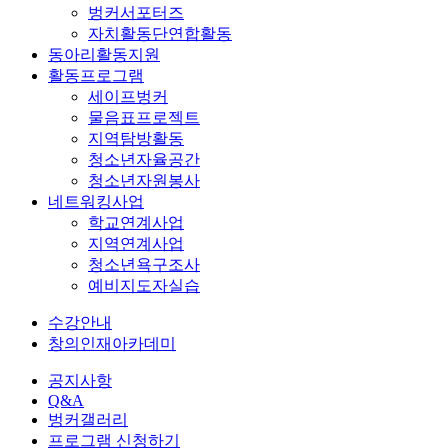
벙커서포터즈
자치활동단연합활동
동아리활동지원
활동프로그램
세이프벙커
물음표프로젝트
지역탐방활동
청소년자율공간
청소년자원봉사
네트워킹사업
학교연계사업
지역연계사업
청소년욕구조사
예비지도자실습
수강안내
창의인재아카데미
공지사항
Q&A
벙커갤러리
프로그램 신청하기