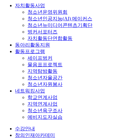
자치활동사업
청소년운영위원회
청소년인공지능(AI) 메이커스
청소년뉴미디어콘텐츠기획단
벙커서포터즈
자치활동단연합활동
동아리활동지원
활동프로그램
세이프벙커
물음표프로젝트
지역탐방활동
청소년자율공간
청소년자원봉사
네트워킹사업
학교연계사업
지역연계사업
청소년욕구조사
예비지도자실습
수강안내
창의인재아카데미