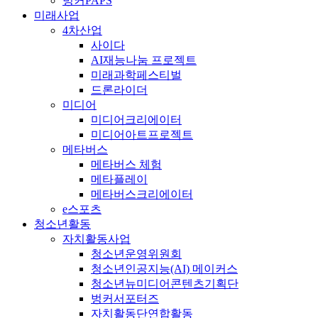
벙커PAPS
미래사업
4차산업
사이다
AI재능나눔 프로젝트
미래과학페스티벌
드론라이더
미디어
미디어크리에이터
미디어아트프로젝트
메타버스
메타버스 체험
메타플레이
메타버스크리에이터
e스포츠
청소년활동
자치활동사업
청소년운영위원회
청소년인공지능(AI) 메이커스
청소년뉴미디어콘텐츠기획단
벙커서포터즈
자치활동단연합활동