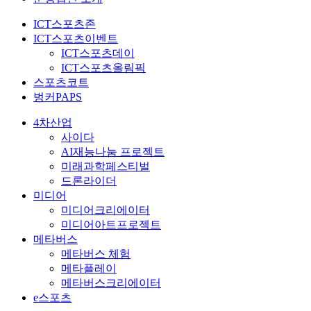
ICT스포츠존
ICT스포츠이벤트
ICT스포츠데이
ICT스포츠올림픽
스포츠코트
벙커PAPS
4차산업
사이다
AI재능나눔 프로젝트
미래과학페스티벌
드론라이더
미디어
미디어크리에이터
미디어아트프로젝트
메타버스
메타버스 체험
메타플레이
메타버스크리에이터
e스포츠