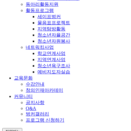
동아리활동지원
활동프로그램
세이프벙커
물음표프로젝트
지역탐방활동
청소년자율공간
청소년자원봉사
네트워킹사업
학교연계사업
지역연계사업
청소년욕구조사
예비지도자실습
교육문화
수강안내
창의인재아카데미
커뮤니티
공지사항
Q&A
벙커갤러리
프로그램 신청하기